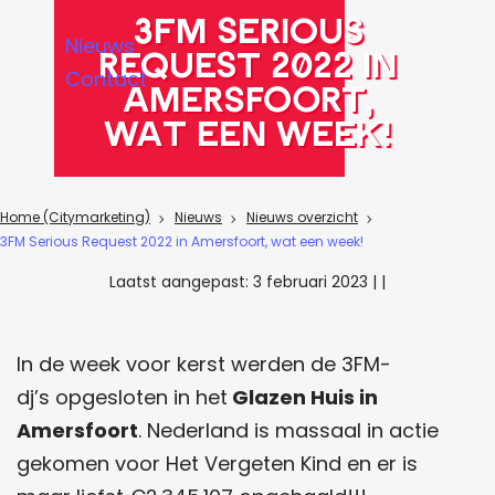
a
3FM Serious
Nieuws
g
Request 2022 in
Contact
e
Amersfoort,
wat een week!
Home (Citymarketing)
Nieuws
Nieuws overzicht
3FM Serious Request 2022 in Amersfoort, wat een week!
Laatst aangepast:
3 februari 2023
|
|
In de week voor kerst werden de 3FM-
dj’s opgesloten in het
Glazen Huis in
Amersfoort
. Nederland is massaal in actie
gekomen voor Het Vergeten Kind en er is