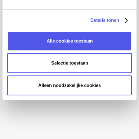
g
s
LEES HEM HIER
Details tonen
s
e
l
Alle cookies toestaan
e
c
t
Selectie toestaan
i
e
Alleen noodzakelijke cookies