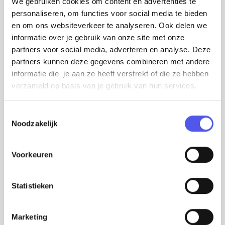
We gebruiken cookies om content en advertenties te
personaliseren, om functies voor social media te bieden
en om ons websiteverkeer te analyseren. Ook delen we
informatie over je gebruik van onze site met onze
partners voor social media, adverteren en analyse. Deze
partners kunnen deze gegevens combineren met andere
informatie die je aan ze heeft verstrekt of die ze hebben
verzameld op basis van je gebruik van hun services.
T
Noodzakelijk
o
e
3FM Serious Request in het
s
Voorkeuren
UITmagazine
t
e
3FM Serious Request stond op de cover en
m
Statistieken
met een interview in het UITmagazine
m
(oplage 110.000)!
i
Marketing
n