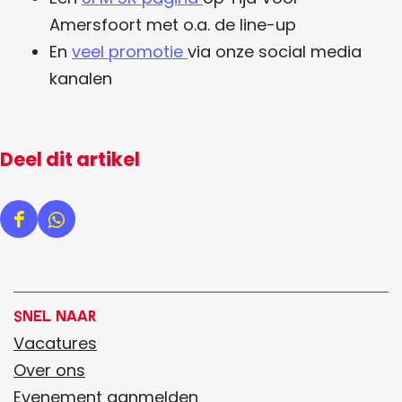
Amersfoort met o.a. de line-up
En
veel promotie
via onze social media
kanalen
Deel dit artikel
D
D
e
e
e
e
l
l
Snel naar
d
d
Vacatures
e
e
Over ons
z
z
Evenement aanmelden