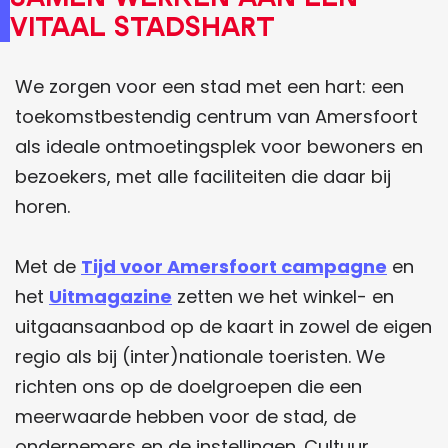
vitaal stadshart
A
a
a
m
n
g
e
m
a
We zorgen voor een stad met een hart: een
r
e
z
toekomstbestendig centrum van Amersfoort
s
l
i
als ideale ontmoetingsplek voor bewoners en
f
d
n
bezoekers, met alle faciliteiten die daar bij
o
e
e
horen.
o
n
r
Met de
Tijd voor Amersfoort campagne
en
t
het
Uitmagazine
zetten we het winkel- en
w
uitgaansaanbod op de kaart in zowel de eigen
e
regio als bij (inter)nationale toeristen. We
b
richten ons op de doelgroepen die een
s
meerwaarde hebben voor de stad, de
i
ondernemers en de instellingen. Cultuur,