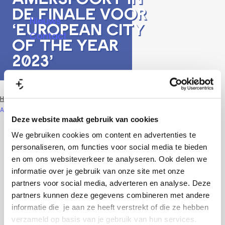
a
de finale voor
Nieuws
g
‘European City
Contact
e
of the Year
2023’
Home (Citymarketing)
Nieuws
Nieuws overzicht
Amersfoort in de finale voor ‘European City of the Year 2023’
Deze website maakt gebruik van cookies
Laatst aangepast:
3 augustus 2023
|
|
We gebruiken cookies om content en advertenties te
personaliseren, om functies voor social media te bieden
en om ons websiteverkeer te analyseren. Ook delen we
Het in Londen gevestigde
Academy of
informatie over je gebruik van onze site met onze
Urbanism
reikt jaarlijks de prijs voor ‘European
partners voor social media, adverteren en analyse. Deze
City of the Year’ uit. Winnaars van de
partners kunnen deze gegevens combineren met andere
informatie die je aan ze heeft verstrekt of die ze hebben
afgelopen jaren bestonden uit onder meer
verzameld op basis van je gebruik van hun services.