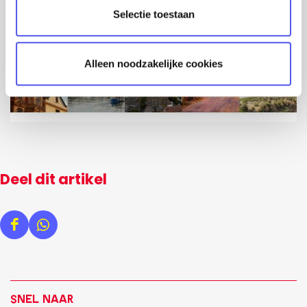
t
Selectie toestaan
i
e
Alleen noodzakelijke cookies
Deel dit artikel
D
D
e
e
e
e
l
l
Snel naar