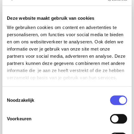
Amsterdam en de Universiteit Utrecht
ontwikkeld en meet de merkontwikkeling
van de 100 grootste gemeenten en van alle
Deze website maakt gebruik van cookies
Nederlandse streken en provincies onder
We gebruiken cookies om content en advertenties te
personaliseren, om functies voor social media te bieden
80.000 volwassenen. De waardering voor
en om ons websiteverkeer te analyseren. Ook delen we
het vrijetijdsaanbod van Amersfoort – op
informatie over je gebruik van onze site met onze
het gebied van cultuur, dagattracties,
partners voor social media, adverteren en analyse. Deze
evenementen en sport – wordt daarbij ook
partners kunnen deze gegevens combineren met andere
informatie die je aan ze heeft verstrekt of die ze hebben
onderzocht.
verzameld op basis van je gebruik van hun services.
RESULTATEN MERKENONDERZOEK
T
Noodzakelijk
o
Het ‘merk Amersfoort’ is sterk en wordt goed
e
s
gewaardeerd (zowel door bewoners van
Voorkeuren
t
Amersfoort als door overige Nederlanders).
In
e