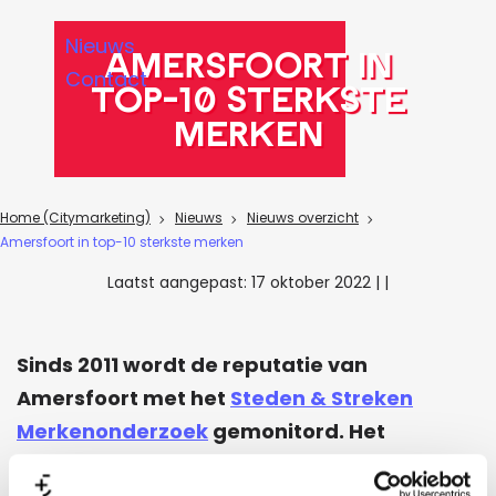
a
Nieuws
g
Amersfoort in
Contact
e
Top-10 sterkste
merken
Home (Citymarketing)
Nieuws
Nieuws overzicht
Amersfoort in top-10 sterkste merken
Laatst aangepast:
17 oktober 2022
|
|
Sinds 2011 wordt de reputatie van
Amersfoort met het
Steden & Streken
Merkenonderzoek
gemonitord. Het
onderzoek is met de Universiteit van