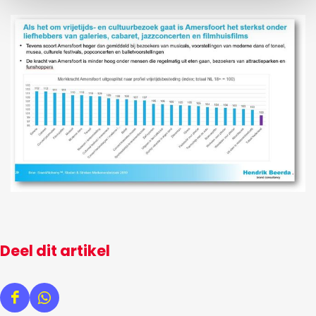
Deel dit artikel
D
D