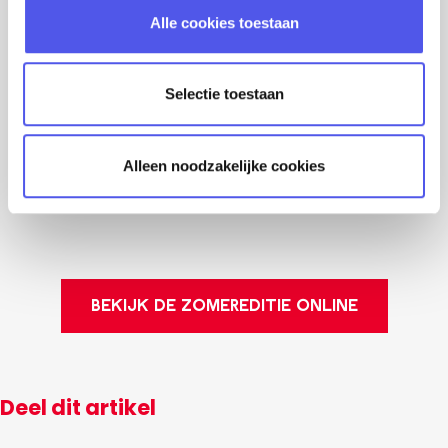
l
Alle cookies toestaan
e
c
t
Selectie toestaan
i
e
Alleen noodzakelijke cookies
BEKIJK DE ZOMEREDITIE ONLINE
Deel dit artikel