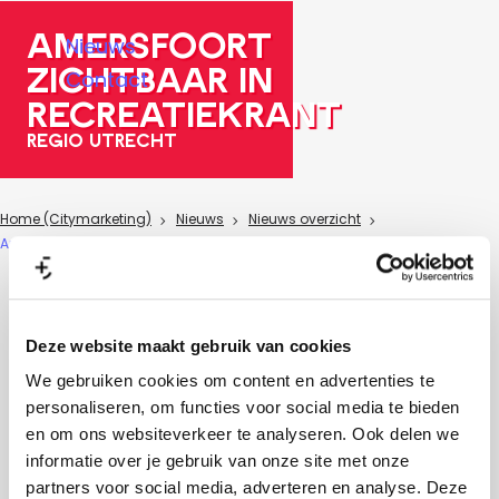
a
Amersfoort
Nieuws
g
zichtbaar in
Contact
e
recreatiekrant
regio Utrecht
Home (Citymarketing)
Nieuws
Nieuws overzicht
Amersfoort zichtbaar in Recreatiekrant regio Utrecht
Laatst aangepast:
30 augustus 2023
|
|
Deze website maakt gebruik van cookies
In juli is de zomereditie van de
We gebruiken cookies om content en advertenties te
Recreatiekrant regio Utrecht gepubliceerd.
personaliseren, om functies voor social media te bieden
Ditmaal weer vol leuke Amersfoort uitjes!
en om ons websiteverkeer te analyseren. Ook delen we
informatie over je gebruik van onze site met onze
Tips om de stad en regio te ontdekken.
partners voor social media, adverteren en analyse. Deze