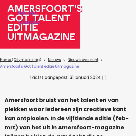
a
Amersfoort's
Nieuws
g
Got Talent
Contact
e
editIe
UItmagazIne
Home (Citymarketing)
Nieuws
Nieuws overzicht
Amersfoort's Got Talent editie Uitmagazine
Laatst aangepast:
31 januari 2024
|
|
Amersfoort bruist van het talent en van
plekken waar iedereen zijn creatieve kant
kan ontplooien. In de vijftiende editie (feb-
mrt) van het Uit in Amersfoort-magazine