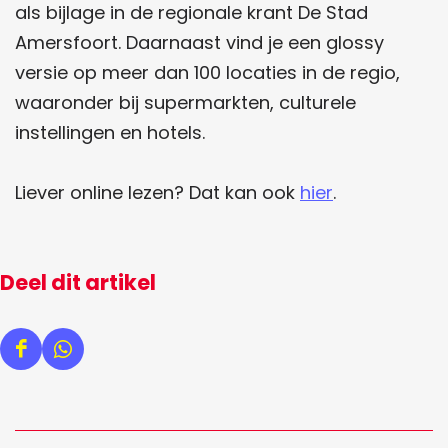
als bijlage in de regionale krant De Stad
Amersfoort. Daarnaast vind je een glossy
versie op meer dan 100 locaties in de regio,
waaronder bij supermarkten, culturele
instellingen en hotels.
Liever online lezen? Dat kan ook
hier
.
Deel dit artikel
D
D
e
e
e
e