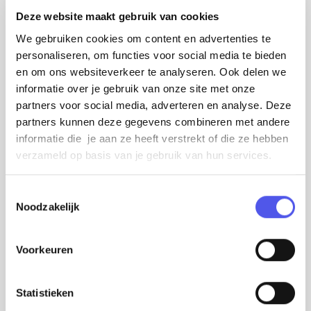
Deze website maakt gebruik van cookies
We gebruiken cookies om content en advertenties te
personaliseren, om functies voor social media te bieden
en om ons websiteverkeer te analyseren. Ook delen we
informatie over je gebruik van onze site met onze
partners voor social media, adverteren en analyse. Deze
partners kunnen deze gegevens combineren met andere
Jordy te Braak
informatie die je aan ze heeft verstrekt of die ze hebben
verzameld op basis van je gebruik van hun services.
Het talent in andere creatieve disciplines,
zoals muziek en dans, wordt natuurlijk ook niet
T
Noodzakelijk
overgeslagen. Zo vertelt Estrella Smith over
o
e
hoe de zang- en danslessen van Scholen in de
s
Voorkeuren
Kunst haar hebben gevormd. Ook
t
ondervragen we Eleanor Dingemans –
e
zangeres van de band Three Little Clouds –
m
Statistieken
m