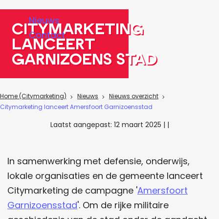
a
Nieuws
g
Citymarketing
Contact
e
lanceert
Garnizoens stad
Home (Citymarketing)
Nieuws
Nieuws overzicht
Citymarketing lanceert Amersfoort Garnizoensstad
Laatst aangepast:
12 maart 2025
|
|
In samenwerking met defensie, onderwijs,
lokale organisaties en de gemeente lanceert
Citymarketing de campagne '
Amersfoort
Garnizoensstad
'. Om de rijke militaire