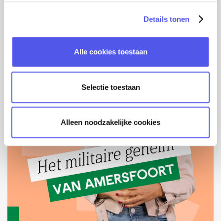
s
Details tonen
s
e
l
Alle cookies toestaan
e
c
t
Selectie toestaan
i
e
Alleen noodzakelijke cookies