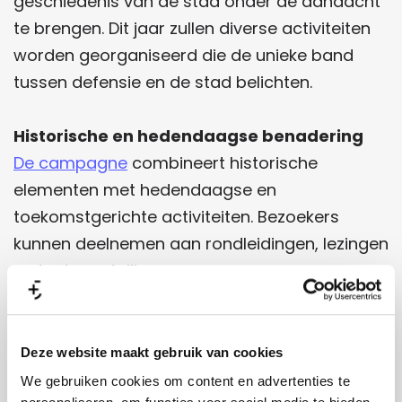
geschiedenis van de stad onder de aandacht
te brengen. Dit jaar zullen diverse activiteiten
worden georganiseerd die de unieke band
tussen defensie en de stad belichten.
Historische en hedendaagse benadering
De campagne
combineert historische
elementen met hedendaagse en
toekomstgerichte activiteiten. Bezoekers
kunnen deelnemen aan rondleidingen, lezingen
en tentoonstellingen.
Samenwerking met lokale partners
Citymarketing werkt nauw samen met lokale
Deze website maakt gebruik van cookies
partners, waaronder de
Bernhardkazerne
.
We gebruiken cookies om content en advertenties te