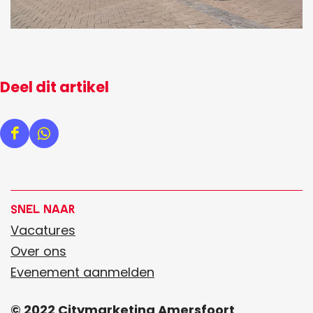
Deel dit artikel
D
D
e
e
e
e
l
l
Snel naar
d
d
Vacatures
e
e
Over ons
z
z
Evenement aanmelden
e
e
© 2022 Citymarketing Amersfoort
p
p