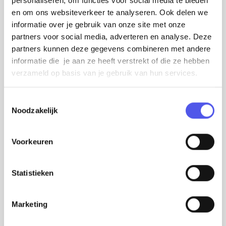
Deze samenwerking zorgt voor een breed
personaliseren, om functies voor social media te bieden
en om ons websiteverkeer te analyseren. Ook delen we
gedragen initiatief dat de hele stad betrekt bij
informatie over je gebruik van onze site met onze
het militaire erfgoed.
partners voor social media, adverteren en analyse. Deze
partners kunnen deze gegevens combineren met andere
De campagne '
Amersfoort Garnizoensstad
'
informatie die je aan ze heeft verstrekt of die ze hebben
verzameld op basis van je gebruik van hun services.
biedt zowel inwoners als bezoekers de kans
om de militaire geschiedenis van Amersfoort
T
te ontdekken en te beleven.
Noodzakelijk
o
e
Maar wat is nou een Garnizoensstad? Bekijk
s
Voorkeuren
t
de explainer-video
e
m
Statistieken
m
i
Marketing
n
g