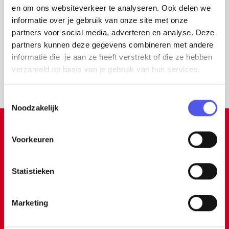
en om ons websiteverkeer te analyseren. Ook delen we
informatie over je gebruik van onze site met onze
partners voor social media, adverteren en analyse. Deze
partners kunnen deze gegevens combineren met andere
informatie die je aan ze heeft verstrekt of die ze hebben
verzameld op basis van je gebruik van hun services.
T
Noodzakelijk
o
e
De legende van de
s
Voorkeuren
Drakenstier
t
e
De legende van de Drakenstier
is er weer
m
Statistieken
bij! Gebaseerd op twee iconische figuren
m
i
uit Amersfoort: de draak uit het verhaal
Marketing
n
van Joris & de Draak en het kunstwerk De
g