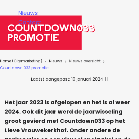
a
Nieuws
g
Contact
e
Countdown033
promotie
Home (Citymarketing)
Nieuws
Nieuws overzicht
Countdown 033 promotie
Laatst aangepast:
10 januari 2024
|
|
Het jaar 2023 is afgelopen en het is al weer
2024. Ook dit jaar werd de jaarwisseling
groot gevierd met Countdown033 op het
Lieve Vrouwekerkhof. Onder andere de