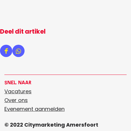
Deel dit artikel
D
D
e
e
e
e
l
l
Snel naar
d
d
Vacatures
e
e
Over ons
z
z
Evenement aanmelden
e
e
© 2022 Citymarketing Amersfoort
p
p