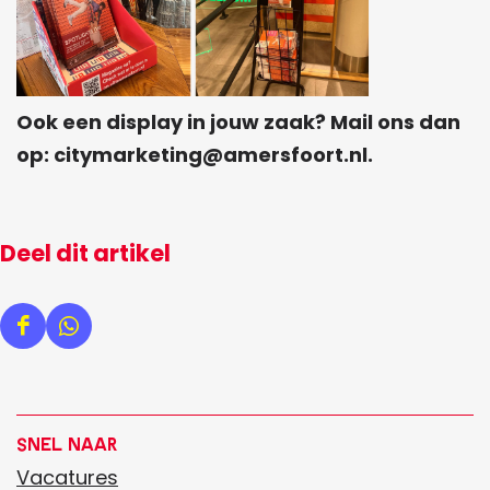
Ook een display in jouw zaak? Mail ons dan
op: citymarketing@amersfoort.nl.
Deel dit artikel
D
D
e
e
e
e
l
l
Snel naar
d
d
Vacatures