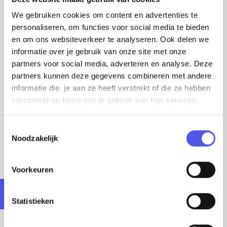
kids. Bekijk het aanbod en kies jouw avontuur!
We gebruiken cookies om content en advertenties te
personaliseren, om functies voor social media te bieden
en om ons websiteverkeer te analyseren. Ook delen we
informatie over je gebruik van onze site met onze
partners voor social media, adverteren en analyse. Deze
partners kunnen deze gegevens combineren met andere
informatie die je aan ze heeft verstrekt of die ze hebben
verzameld op basis van je gebruik van hun services.
T
Noodzakelijk
o
Links: nieuwe chimpanseevallei, rechts: Herfststukjes
e
s
Voorkeuren
t
PROBEER EENS WAT
e
NIEUWS
m
Statistieken
m
i