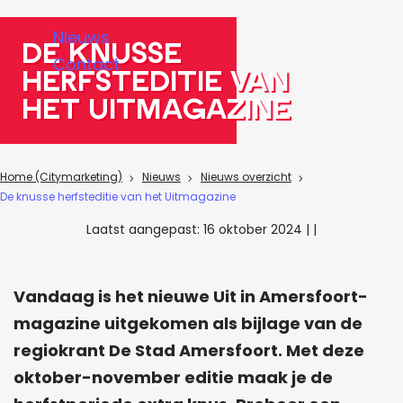
a
Nieuws
g
De knusse
Contact
e
herfsteditie van
het Uitmagazine
Home (Citymarketing)
Nieuws
Nieuws overzicht
De knusse herfsteditie van het Uitmagazine
Laatst aangepast:
16 oktober 2024
|
|
Vandaag is het nieuwe Uit in Amersfoort-
magazine uitgekomen als bijlage van de
regiokrant De Stad Amersfoort. Met deze
oktober-november editie maak je de