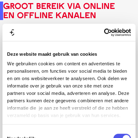
Groot bereik via online
en offline kanalen
Op onze speciale
kids-campagnepagina
verzamelden we alle leuke activiteiten en
bijzondere kinderlocaties in Amersfoort. Van
Deze website maakt gebruik van cookies
theatervoorstellingen tot creatieve workshops
We gebruiken cookies om content en advertenties te
en speurtochten: voor elke jonge bezoeker
personaliseren, om functies voor social media te bieden
en om ons websiteverkeer te analyseren. Ook delen we
is er iets te beleven. Dit aanbod wordt breed
informatie over je gebruik van onze site met onze
onder de aandacht gebracht via
social
partners voor social media, adverteren en analyse. Deze
media
,
een pagina in
De Stad Amersfoort
en
partners kunnen deze gegevens combineren met andere
een
abri-campagne
in samenwerking met
informatie die je aan ze heeft verstrekt of die ze hebben
verzameld op basis van je gebruik van hun services.
jeugdtheaterfestival Lente-uitjes. Via onze
social media en website bereikten we al meer
T
dan
30.000 mensen
. Daarnaast leverden de