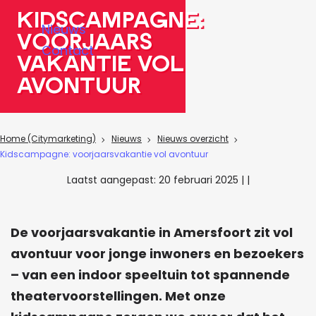
a
Kidscampagne:
Nieuws
g
voorjaars
Contact
e
vakantie vol
avontuur
Home (Citymarketing)
Nieuws
Nieuws overzicht
Kidscampagne: voorjaarsvakantie vol avontuur
Laatst aangepast:
20 februari 2025
|
|
De voorjaarsvakantie in Amersfoort zit vol
avontuur voor jonge inwoners en bezoekers
– van een indoor speeltuin tot spannende
theatervoorstellingen. Met onze