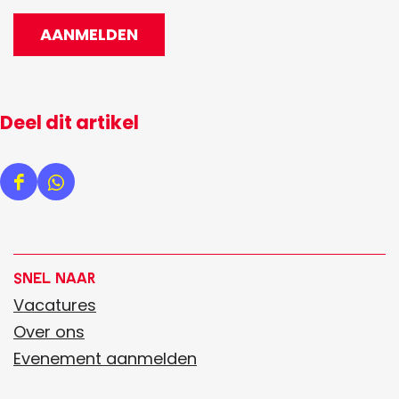
AANMELDEN
Deel dit artikel
D
D
e
e
e
e
l
l
Snel naar
d
d
Vacatures
e
e
Over ons
z
z
Evenement aanmelden
e
e