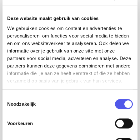
gemaakt.
Deze website maakt gebruik van cookies
Opvallende abricampagne
We gebruiken cookies om content en advertenties te
personaliseren, om functies voor social media te bieden
Heb jij deze kleurrijke posters al gespot? Ze zijn
en om ons websiteverkeer te analyseren. Ook delen we
praktisch niet te missen! Met hulp van
informatie over je gebruik van onze site met onze
Citymarketing Amersfoort heeft Kunsthal KAdE
partners voor social media, adverteren en analyse. Deze
deze abricampagne gerealiseerd.
partners kunnen deze gegevens combineren met andere
informatie die je aan ze heeft verstrekt of die ze hebben
verzameld op basis van je gebruik van hun services.
T
Noodzakelijk
o
e
s
Voorkeuren
t
e