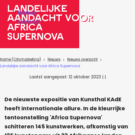
a
LandelIjke
Nieuws
g
aandacht voor
Contact
e
AfrIca
Supernova
Home (Citymarketing)
Nieuws
Nieuws overzicht
Landelijke aandacht voor Africa Supernova
Laatst aangepast:
12 oktober 2023
|
|
De nieuwste expositie van Kunsthal KAdE
heeft internationale allure. In de kleurrijke
tentoonstelling 'Africa Supernova'
schitteren 145 kunstwerken, afkomstig van