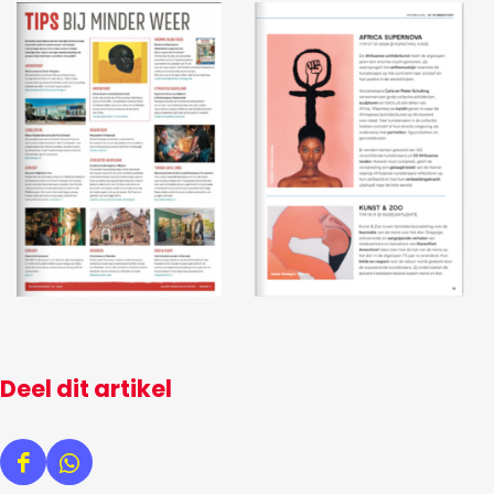
Deel dit artikel
D
D