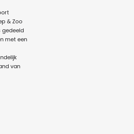
oort
ep & Zoo
s gedeeld
ten met een
ndelijk
tand van