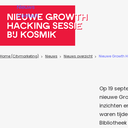
a
Nieuws
g
Nieuwe Growth
Contact
e
Hacking sessie
bij KOSMIK
Home (Citymarketing)
Nieuws
Nieuws overzicht
Nieuwe Growth H
Op 19 sept
nieuwe Gro
inzichten e
waren tijde
Bibliotheek