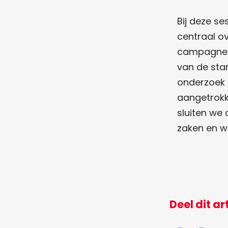
Bij deze s
centraal o
campagne. 
van de star
onderzoek n
aangetrokke
sluiten we 
zaken en we
Deel dit ar