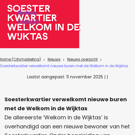
a
Soester
Nieuws
g
kwartier
Contact
e
Welkom in de
Wijktas
Home (Citymarketing)
Nieuws
Nieuws overzicht
Soesterkwartier verwelkomt nieuwe buren met de Welkom in de Wijktas
Laatst aangepast:
11 november 2025
|
|
Soesterkwartier verwelkomt nieuwe buren
met de Welkom in de Wijktas
De allereerste ‘Welkom in de Wijktas’ is
overhandigd aan een nieuwe bewoner van het