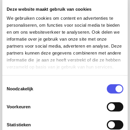
een praatje”, legt Tim Foppen uit. Zo leren
nieuwe en bestaande bewoners elkaar gelijk
Deze website maakt gebruik van cookies
een beetje kennen. De iconen op de tas van
We gebruiken cookies om content en advertenties te
personaliseren, om functies voor social media te bieden
Citymarketing laten zien wat de wijk zo gezellig
en om ons websiteverkeer te analyseren. Ook delen we
maakt en met
de wijkroute
kunnen de buren
informatie over je gebruik van onze site met onze
gelijk samen de buurt ontdekken.
partners voor social media, adverteren en analyse. Deze
partners kunnen deze gegevens combineren met andere
informatie die je aan ze heeft verstrekt of die ze hebben
Meer dan een tas
verzameld op basis van je gebruik van hun services.
Vier buren bedachten het initiatief vorig jaar,
gewoon naast hun werk. “Het is mooi om te
T
merken hoe buren samenwerken en plezier
Noodzakelijk
o
hebben”, zegt Tim Foppen. De buurtactie heeft
e
s
niet alleen een tas opgeleverd, maar ook een
Voorkeuren
t
groep vrijwilligers die veel plezier heeft gehad
e
en elkaar beter heeft leren kennen. Dankzij hun
m
Statistieken