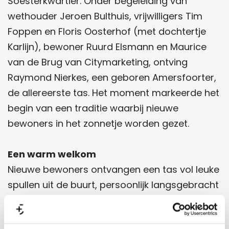
Soesterkwartier. Onder begeleiding van
wethouder Jeroen Bulthuis, vrijwilligers Tim
Foppen en Floris Oosterhof (met dochtertje
Karlijn), bewoner Ruurd Elsmann en Maurice
van de Brug van Citymarketing, ontving
Raymond Nierkes, een geboren Amersfoorter,
de allereerste tas. Het moment markeerde het
begin van een traditie waarbij nieuwe
bewoners in het zonnetje worden gezet.
Een warm welkom
Nieuwe bewoners ontvangen een tas vol leuke
spullen uit de buurt, persoonlijk langsgebracht
door een buur die er al wat langer woont. “Het
mooie is dat dit meteen een aanleiding is voor