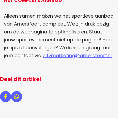
HET COMPLETE AANBOD
Alleen samen maken we het sportieve aanbod
van Amersfoort compleet. We zijn druk bezig
om de webpagina te optimaliseren. Staat
jouw sportevenement niet op de pagina? Heb
je tips of aanvullingen? We komen graag met
je in contact via
citymarketing@amersfoort.nl
.
Deel dit artikel
D
D
e
e
e
e