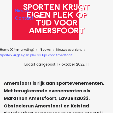
a
Sporten krijgt
Nieuws
g
eigen plek op
Contact
e
Tijd voor
Amersfoort
Home (Citymarketing)
Nieuws
Nieuws overzicht
Sporten krijgt eigen plek op Tijd voor Amersfoort
Laatst aangepast:
17 oktober 2022
|
|
Amersfoort is rijk aan sportevenementen.
Met terugkerende evenementen als
Marathon Amersfoort, LaVuelta033,
Obstaclerun Amersfoort en Keistad