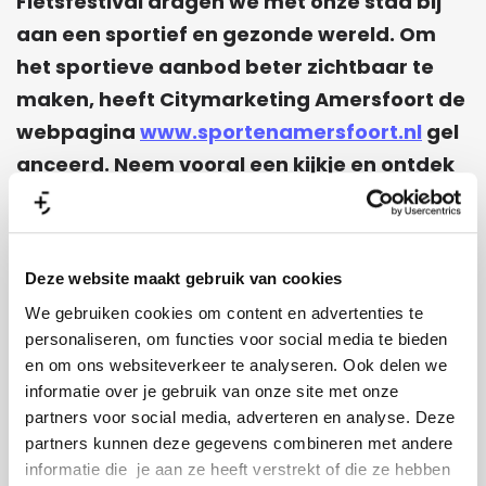
Fietsfestival dragen we met onze stad bij
aan een sportief en gezonde wereld. Om
het sportieve aanbod beter zichtbaar te
maken, heeft Citymarketing Amersfoort de
webpagina
www.sportenamersfoort.nl
gel
anceerd. Neem vooral een kijkje en ontdek
wat Amersfoort op sportief vlak allemaal te
bieden heeft.
Deze website maakt gebruik van cookies
Op
SportenAmersfoort.nl
geven we inwoners
We gebruiken cookies om content en advertenties te
van regio Amersfoort en de landelijke
personaliseren, om functies voor social media te bieden
doelgroep een compleet overzicht van alle
en om ons websiteverkeer te analyseren. Ook delen we
sportevenementen. Hiermee trekken we nog
informatie over je gebruik van onze site met onze
partners voor social media, adverteren en analyse. Deze
meer (sport)liefhebbers naar Amersfoort toe.
partners kunnen deze gegevens combineren met andere
informatie die je aan ze heeft verstrekt of die ze hebben