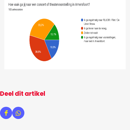
Deel dit artikel
D
D
e
e