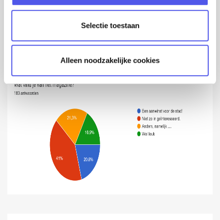
c
t
Selectie toestaan
i
e
Alleen noodzakelijke cookies