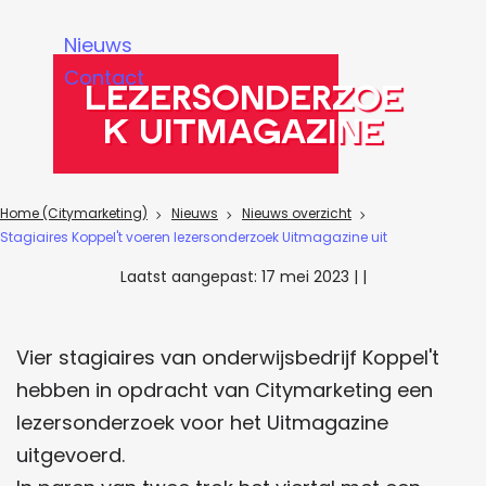
a
Nieuws
g
Contact
e
Lezersonderzoe
k Uitmagazine
Home (Citymarketing)
Nieuws
Nieuws overzicht
Stagiaires Koppel't voeren lezersonderzoek Uitmagazine uit
Laatst aangepast:
17 mei 2023
|
|
Vier stagiaires van onderwijsbedrijf Koppel't
hebben in opdracht van Citymarketing een
lezersonderzoek voor het Uitmagazine
uitgevoerd.