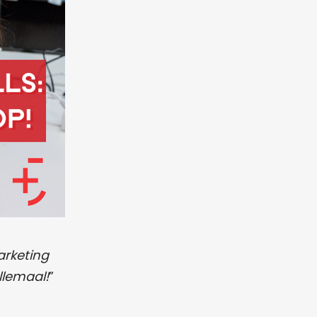
arketing
llemaal!
”