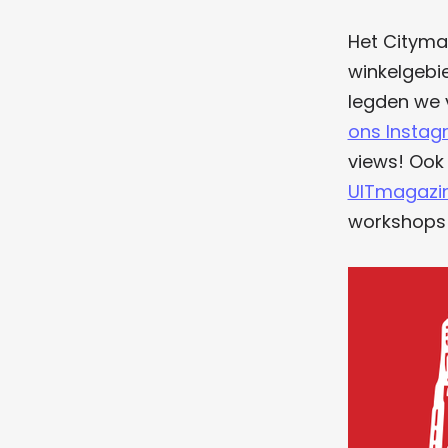
Het Citymar
winkelgebi
legden we 
ons Instag
views! Ook
UITmagazi
workshops 