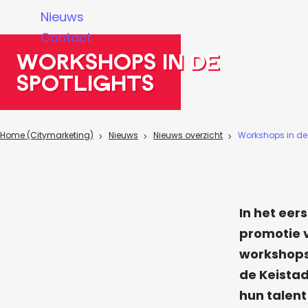
a
Nieuws
g
Contact
e
Workshops in de
spotlights
Home (Citymarketing)
Nieuws
Nieuws overzicht
Workshops in de 
In het eer
promotie v
workshops 
de Keistad
hun talent