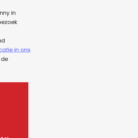
nny in
bezoek
nd
catie in ons
 de