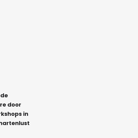
 de
re door
rkshops in
hartenlust