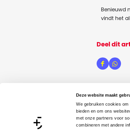
Benieuwd n
vindt het 
Deel dit ar
D
D
e
e
e
e
l
l
Snel naar
Deze website maakt gebru
d
d
Vacatures
We gebruiken cookies om c
e
e
bieden en om ons websitev
Over ons
met onze partners voor so
z
z
Evenement aanmelden
combineren met andere inf
e
e