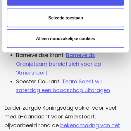
zit eerste rang tijdens Koningsdag
c
Indebuurt Amersfoort:
Koningsdag en –
t
Selectie toestaan
nacht: dit gaat er allemaal gebeuren op
i
e
het Eemplein
Amersfoort Nu:
Loop ook De Koninklijke
Alleen noodzakelijke cookies
Kilometer
Barneveldse Krant:
Barnevelds
Oranjeteam bereidt zich voor op
‘Amersfoort’
Soester Courant:
Team Soest wil
zaterdag een boodschap uitdragen
Eerder zorgde Koningsdag ook al voor veel
media-aandacht voor Amersfoort,
bijvoorbeeld rond de
bekendmaking van het