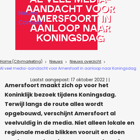
a
aandacht voor
Nieuws
g
Amersfoort in
Contact
e
aanloop naar
Koningsdag
Home (Citymarketing)
Nieuws
Nieuws overzicht
Al veel media-aandacht voor Amersfoort in aanloop naar Koningsdag
Laatst aangepast:
17 oktober 2022
|
|
Amersfoort maakt zich op voor het
Koninklijk bezoek tijdens Koningsdag.
Terwijl langs de route alles wordt
opgebouwd, verschijnt Amersfoort al
veelvuldig in de media. Niet alleen lokale en
regionale media blikken vooruit en doen