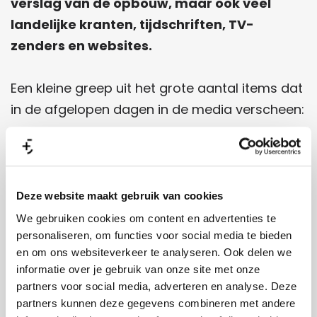
verslag van de opbouw, maar ook veel
landelijke kranten, tijdschriften, TV-
zenders en websites.
Een kleine greep uit het grote aantal items dat
in de afgelopen dagen in de media verscheen:
Goedemorgen Nederland:
Dit zijn de
hoogtepunten van de Koningsdag-route
zaterdag in Amersfoort
Deze website maakt gebruik van cookies
Hart van Nederland:
Leerlingen
We gebruiken cookies om content en advertenties te
Michaëlschool in Amersfoort repeteren
personaliseren, om functies voor social media te bieden
en om ons websiteverkeer te analyseren. Ook delen we
optreden voor Koningsdag
informatie over je gebruik van onze site met onze
RTL Boulevard:
Diggy Dex sluit Koningsdag
partners voor social media, adverteren en analyse. Deze
in Amersfoort af
partners kunnen deze gegevens combineren met andere