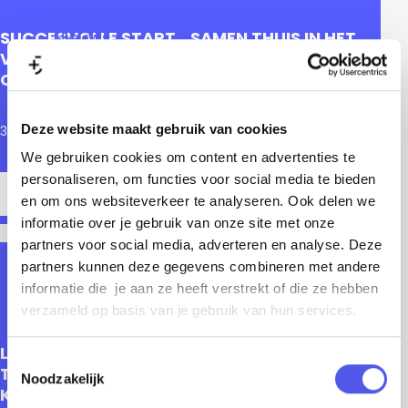
a
k
Nieuws
SUCCESVOLLE START
SAMEN THUIS IN HET
g
j
VAN DE OOGAPPELS-
SOESTERKWARTIER
Contact
e
CAMPAGNE
e
25 september 2025
|
|
?
Deze website maakt gebruik van cookies
30 september 2025
|
|
We gebruiken cookies om content en advertenties te
S
O
MEER LEZEN
personaliseren, om functies voor social media te bieden
S
a
O
MEER LEZEN
V
en om ons websiteverkeer te analyseren. Ook delen we
u
m
V
E
informatie over je gebruik van onze site met onze
c
e
E
partners voor social media, adverteren en analyse. Deze
R
c
partners kunnen deze gegevens combineren met andere
n
R
S
informatie die je aan ze heeft verstrekt of die ze hebben
e
t
S
A
verzameld op basis van je gebruik van hun services.
s
h
U
DRUKBEZOCHTE EDITIE
M
v
LANDELIJK
OPEN
u
C
E
T
TEXTIELFESTIVAL
MONUMENTENDAGEN
o
Noodzakelijk
i
C
o
N
KOMT IN 2026 NAAR
l
e